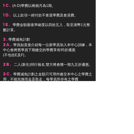
1c.
(A-D)學費以兩個月為1期。
1d.
以上款項一經付款不會退學費及會員費。
1e.
學費金額最後準確度以四拾五入，取至港幣1元整
數計算。
2.
學費減免計劃
2a.
學員如直接介紹每一位新學員加入本中心訓練，本
中心會將舊學員下期繳交的學費享有95折優惠
(不包括E及F)。
2b.
二人(新生)同行報名,雙方將會獲一期九五折優惠。
2c.
學費減免計劃之金額只可用作繳交本中心之學費之
用，不能兌換現金及取走，每學員所存有之學費
減免金額半年內有效。
2d.
學費減免計劃全以電腦計算，最後準確度至港幣1
元，並會以雙月結單印發給學員。
3.
精英學員班優惠
3a.
如運動員在應屆之「全港公開體操比賽」在有頒
獎組別，個人取得任何單項或全能，名次為前三名者 或
「學界體操比賽」在有頒獎組別，個人取得任何單項或全
能 名次為前八名者，均可全年獲得85%折扣優惠，以每