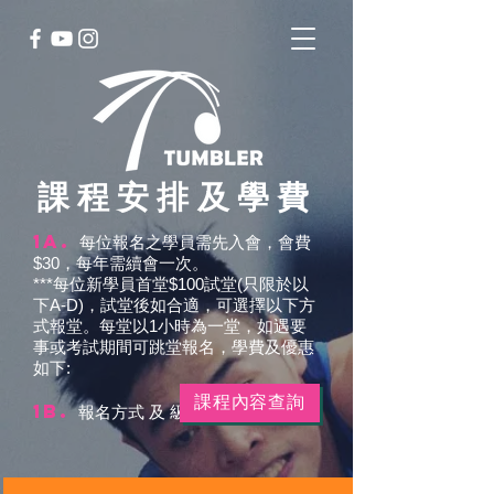
課程安排及學費
1a.
每位報名之學員需先入會，會費
$30，每年需續會一次。
***每位新學員首堂$100試堂(只限於以
下A-D)，試堂後如合適，可選擇以下方
式報堂。每堂以1小時為一堂，如遇要
事或考試期間可跳堂報名，學費及優惠
如下:
課程內容查詢
1b.
報名方式 及 級別: